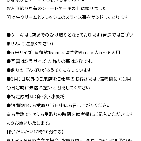
お人形飾りを苺のショートケーキの上に載せました
間は生クリームとフレッシュのスライス苺をサンドしてあります
●ケーキは、店頭での受け取りとなっております(発送ではござい
ません、ご注意ください)
●５号サイズ：直径約15cm × 高さ約６㎝、大人５～６人用
●写真は５号サイズで、飾りの苺は５粒です。
●飾りのぼんぼりがろうそくになっています
●3月3日以外のご来店をご希望のお客さまは、備考欄に＜〇月
〇日〇時に来店希望＞と明記してください
●特定原材料：卵・乳・小麦粉
●消費期限：お受取り当日中にお召し上がりください
※お手数ですが、お受取りの時間を備考欄にご記入いただきます
ようお願いいたします。
【例：だいたい17時30分ごろ】
※サイトからの注文の場合、お取り替え、変更、キャンセル及び返