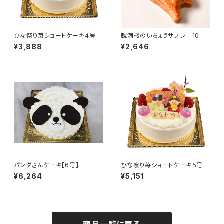
ひな祭り苺ショートケーキ４号
観潮楼のいちょうサブレ 10個
入り
¥3,888
¥2,646
パンダさんケーキ【6号】
ひな祭り苺ショートケーキ５号
¥6,264
¥5,151